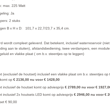
k: max. 225 Watt
eling: Ja
ers: 2 stuks
gen B x H x D: 101,7 x 22,7/23,7 x 35,4 cm.
d wordt compleet geleverd. Dat betekent, inclusief waterreservoir (niet
iding aan te sluiten), afstandsbediening, twee verdampers, een module
geluid en vlakke plaat ( om b.v. steentjes op te leggen)
t (exclusief de houtset) inclusief een vlakke plaat om b.v. steentjes op 
 komt op
€ 2136,00 nu voor € 1428,00
t inclusief de houtset komt op adviesprijs
€ 2789,00 nu voor € 1927,0
t inclusief 2x houtsets LED komt op adviesprijs
€ 2946,00 nu voor € 2
et € 90,00