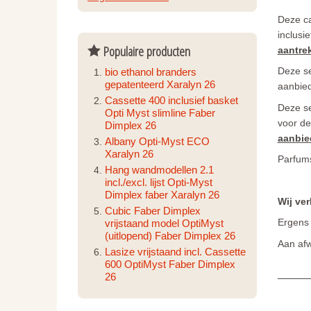
Deze ca
inclusi
Populaire producten
aantrek
Deze se
bio ethanol branders
gepatenteerd Xaralyn 26
aanbied
Cassette 400 inclusief basket
Deze se
Opti Myst slimline Faber
voor de
Dimplex 26
aanbie
Albany Opti-Myst ECO
Xaralyn 26
Parfums
Hang wandmodellen 2.1
incl./excl. lijst Opti-Myst
Dimplex faber Xaralyn 26
Wij ver
Cubic Faber Dimplex
Ergens
vrijstaand model OptiMyst
(uitlopend) Faber Dimplex 26
Aan afw
Lasize vrijstaand incl. Cassette
600 OptiMyst Faber Dimplex
26