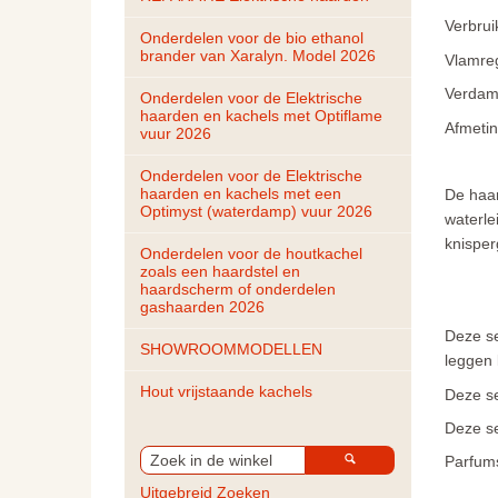
Verbrui
Onderdelen voor de bio ethanol 
brander van Xaralyn. Model 2026
Vlamreg
Verdamp
Onderdelen voor de Elektrische 
haarden en kachels met Optiflame 
Afmetin
vuur 2026
Onderdelen voor de Elektrische 
haarden en kachels met een 
De haar
Optimyst (waterdamp) vuur 2026
waterle
knisper
Onderdelen voor de houtkachel 
zoals een haardstel en 
haardscherm of onderdelen 
gashaarden 2026
Deze se
SHOWROOMMODELLEN
leggen
Hout vrijstaande kachels
Deze se
Deze se
Parfums
Uitgebreid Zoeken