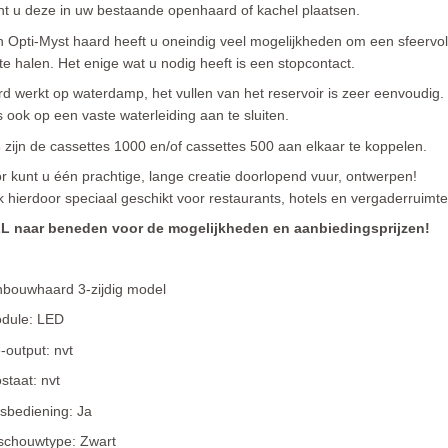
t u deze in uw bestaande openhaard of kachel plaatsen.
 Opti-Myst haard heeft u oneindig veel mogelijkheden om een sfeervol
te halen. Het enige wat u nodig heeft is een stopcontact.
d werkt op waterdamp, het vullen van het reservoir is zeer eenvoudig.
s ook op een vaste waterleiding aan te sluiten.
s
zijn de cassettes 1000 en/of cassettes 500 aan elkaar te koppelen.
r kunt u één prachtige, lange creatie doorlopend vuur, ontwerpen!
 hierdoor speciaal geschikt voor restaurants, hotels en vergaderruimt
L
naar beneden voor de mogelijkheden en aanbiedingsprijzen!
nbouwhaard 3-zijdig model
odule: LED
output: nvt
taat: nvt
sbediening: Ja
 schouwtype: Zwart