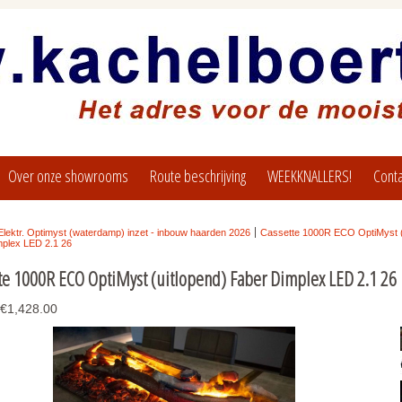
Over onze showrooms
Route beschrijving
WEEKKNALLERS!
Conta
Elektr. Optimyst (waterdamp) inzet - inbouw haarden 2026
Cassette 1000R ECO OptiMyst (
plex LED 2.1 26
te 1000R ECO OptiMyst (uitlopend) Faber Dimplex LED 2.1 26
€1,428.00