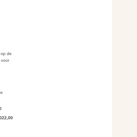
 op de
 voor
te
0
022,00