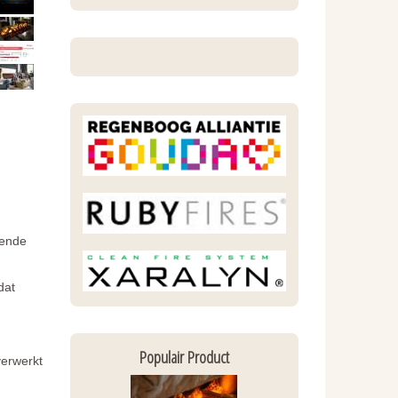
kende
dat
Populair Product
verwerkt