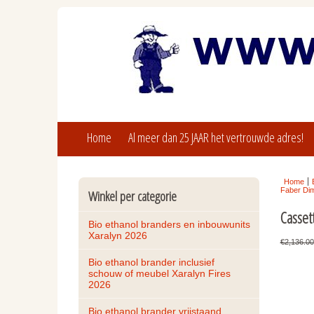
Home
Al meer dan 25 JAAR het vertrouwde adres!
Home
Faber Dim
Winkel per categorie
Casset
Bio ethanol branders en inbouwunits 
Xaralyn 2026
€2,136.00
Bio ethanol brander inclusief 
schouw of meubel Xaralyn Fires 
2026
Bio ethanol brander vrijstaand, 