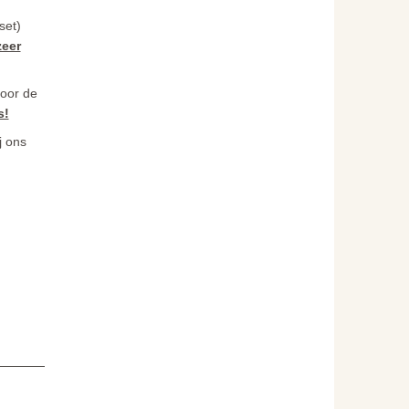
set)
zeer
voor de
s!
j ons