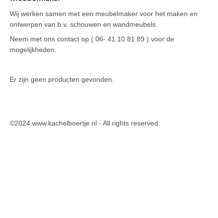
Bio-ethanol schouw meubel en bio ethanolbranders 2026
Wij werken samen met een meubelmaker voor het maken en
Elektr. Optiflame (geen waterdamp) haarden inclusief 
ontwerpen van b.v. schouwen en wandmeubels.
schouw 2026
Neem met ons contact op ( 06- 41 10 81 89 ) voor de
Elektr. Optiflame (geen waterdamp) hang - wand haarden 
mogelijkheden.
2026
Elektr. Optiflame (geen waterdamp) inzet-inbouwhaarden 
Er zijn geen producten gevonden.
2026
Elektr. Optiflame (geen waterdamp) vrijstaande haarden 
2026
©2024 www.kachelboertje.nl - All rights reserved.
Elektr. Optimyst (waterdamp) E-MatriX waterdamp 
inbouwhaarden Faber 2026
Elektr. Optimyst (waterdamp) haarden inclusief schouw 
2026
Elektr. Optimyst (waterdamp) haarden inclusief schouw of 
meubel 2026
Elektr. Optimyst (waterdamp) hang - wand haarden 2026