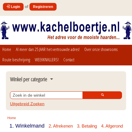
of
Login
Registreren
Home
Al meer dan 25 JAAR het vertrouwde adres!
Over onze showrooms
Route beschrijving
WEEKKNALLERS!
Contact
Winkel per categorie
Bio ethanol branders en inbouwunits Xaralyn 2026
Bio ethanol brander inclusief schouw of meubel Xaralyn 
Uitgebreid Zoeken
Fires 2026
Bio ethanol brander vrijstaand, wandhaarden, 
Home
sfeerlantaarns Xaralyn 2026
1. Winkelmand
2. Afrekenen
3. Betaling
4. Afgerond