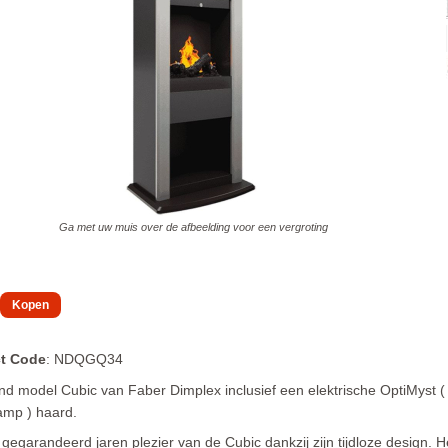
Ga met uw muis over de afbeelding voor een vergroting
t Code
: NDQGQ34
and model Cubic van Faber Dimplex inclusief een elektrische OptiMyst (
amp ) haard.
 gegarandeerd jaren plezier van de Cubic dankzij zijn tijdloze design. H