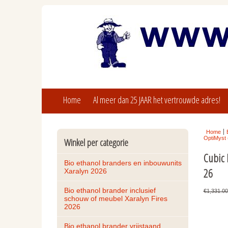
Home
Al meer dan 25 JAAR het vertrouwde adres!
Home
OptiMyst 
Winkel per categorie
Cubic 
Bio ethanol branders en inbouwunits 
26
Xaralyn 2026
Bio ethanol brander inclusief 
€1,331.00
schouw of meubel Xaralyn Fires 
2026
Bio ethanol brander vrijstaand, 