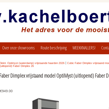
Over onze showrooms
Route beschrijving
WEEKKNALLERS!
Conta
Elektr. Optimyst (waterdamp) vrijstaande haarden 2026
Cubic Faber Dimplex vrijstaand mo
(uitlopend) Faber Dimplex 26
Faber Dimplex vrijstaand model OptiMyst (uitlopend) Faber 
€949.00