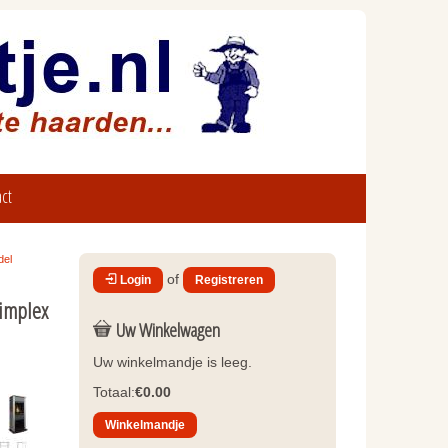
ct
del
of
Login
Registreren
Dimplex
Uw Winkelwagen
Uw winkelmandje is leeg.
Totaal:
€0.00
Winkelmandje