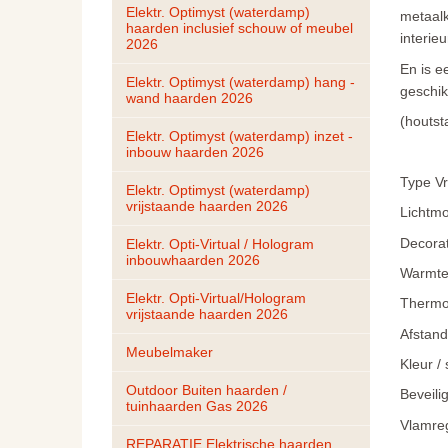
Elektr. Optimyst (waterdamp) 
metaalk
haarden inclusief schouw of meubel 
interieu
2026
En is e
Elektr. Optimyst (waterdamp) hang - 
geschik
wand haarden 2026
(houtst
Elektr. Optimyst (waterdamp) inzet - 
inbouw haarden 2026
Type Vr
Elektr. Optimyst (waterdamp) 
vrijstaande haarden 2026
Lichtm
Decora
Elektr. Opti-Virtual / Hologram 
inbouwhaarden 2026
Warmte
Elektr. Opti-Virtual/Hologram 
Thermo
vrijstaande haarden 2026
Afstand
Meubelmaker
Kleur /
Outdoor Buiten haarden / 
Beveili
tuinhaarden Gas 2026
Vlamreg
REPARATIE Elektrische haarden