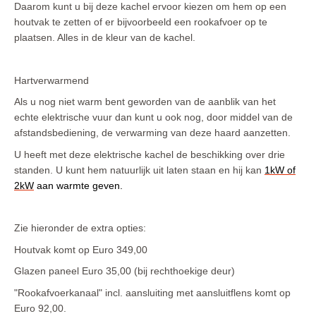
Daarom kunt u bij deze kachel ervoor kiezen om hem op een
Onderdelen voor de houtkachel zoals een haardstel en 
haardscherm of onderdelen gashaarden 2026
houtvak te zetten of er bijvoorbeeld een rookafvoer op te
plaatsen. Alles in de kleur van de kachel.
SHOWROOMMODELLEN
Hout vrijstaande kachels
Hartverwarmend
Als u nog niet warm bent geworden van de aanblik van het
echte elektrische vuur dan kunt u ook nog, door middel van de
afstandsbediening, de verwarming van deze haard aanzetten.
U heeft met deze elektrische kachel de beschikking over drie
standen. U kunt hem natuurlijk uit laten staan en hij kan
1kW of
2kW
aan warmte geven.
Zie hieronder de extra opties:
Houtvak komt op Euro 349,00
Glazen paneel Euro 35,00 (bij rechthoekige deur)
"Rookafvoerkanaal" incl. aansluiting met aansluitflens komt op
Euro 92,00.