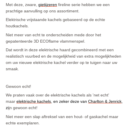
Elektr. Optimyst (waterdamp) inzet - inbouw haarden 
Met deze, zware,
gietijzeren
fireline serie hebben we een
2026
prachtige aanvulling op ons assortiment.
Elektrische vrijstaande kachels gebaseerd op de echte
Elektr. Optimyst (waterdamp) vrijstaande haarden 2026
houtkachels.
Elektr. Opti-Virtual / Hologram inbouwhaarden 2026
Niet meer van echt te onderscheiden mede door het
gepatenteerde 3D ECOflame vlammenspel.
Elektr. Opti-Virtual/Hologram vrijstaande haarden 2026
Dat wordt in deze elektrische haard gecombineerd met een
Meubelmaker
realistisch vuurbed en de mogelijkheid van extra mogelijkheden
om uw nieuwe elektrische kachel verder op te tuigen naar uw
Outdoor Buiten haarden / tuinhaarden Gas 2026
smaak.
REPARATIE Elektrische haarden
Onderdelen voor de bio ethanol brander van Xaralyn. 
Gewoon echt!
Model 2026
We praten vaak over de elektrische kachels als 'net echt'
Onderdelen voor de Elektrische haarden en kachels met 
maar
elektrische kachels
, en zeker deze van
Charlton & Jenrick
,
Optiflame vuur 2026
zi
jn gewoon echt!
Niet meer een slap aftreksel van een hout- of gaskachel maar
Onderdelen voor de Elektrische haarden en kachels met 
een Optimyst (waterdamp) vuur 2026
echte exemplaren.