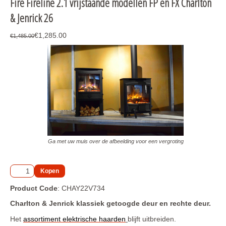
Fire Fireline 2.1 vrijstaande modellen FP en FX Charlton
Bio-ethanol schouw meubel en bio ethanolbranders 2026
& Jenrick 26
Elektr. Optiflame (geen waterdamp) haarden inclusief 
schouw 2026
€1,285.00
€1,485.00
Elektr. Optiflame (geen waterdamp) hang - wand haarden 
2026
Elektr. Optiflame (geen waterdamp) inzet-inbouwhaarden 
2026
Elektr. Optiflame (geen waterdamp) vrijstaande haarden 
2026
Elektr. Optimyst (waterdamp) E-MatriX waterdamp 
inbouwhaarden Faber 2026
Ga met uw muis over de afbeelding voor een vergroting
Elektr. Optimyst (waterdamp) haarden inclusief schouw 
2026
Elektr. Optimyst (waterdamp) haarden inclusief schouw of 
Product Code
: CHAY22V734
meubel 2026
Charlton & Jenrick klassiek getoogde deur en rechte deur.
Elektr. Optimyst (waterdamp) hang - wand haarden 2026
Het
assortiment elektrische haarden
blijft uitbreiden.