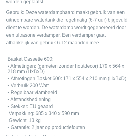
worden geplaatst.
Onderdelen voor de houtkachel zoals een haardstel en 
haardscherm of onderdelen gashaarden 2026
Gebruik: Deze waterdamphaard maakt gebruik van een
uitneembare watertank die regelmatig (6-7 uur) bijgevuld
SHOWROOMMODELLEN
dient te worden. De waterdamp wordt gegenereerd door
Hout vrijstaande kachels
een ultrasone verdamper. Een verdamper gaat
afhankelijk van gebruik 6-12 maanden mee.
Basket Cassette 600:
• Afmetingen: (gemeten zonder houtdecor) 179 x 564 x
218 mm (HxBxD)
• Afmetingen Basket 600: 171 x 554 x 210 mm (HxBxD)
• Verbruik 200 Watt
• Regelbaar vlambeeld
• Afstandsbediening
• Stekker: EU geaard
Verpakking: 685 x 340 x 590 mm
Gewicht: 13 kg
• Garantie: 2 jaar op productiefouten