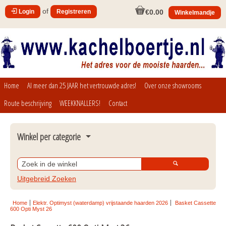
of
Login
Registreren
€0.00
Winkelmandje
Home
Al meer dan 25 JAAR het vertrouwde adres!
Over onze showrooms
Route beschrijving
WEEKKNALLERS!
Contact
Winkel per categorie
Bio ethanol branders en inbouwunits Xaralyn 2026
Bio ethanol brander inclusief schouw of meubel Xaralyn 
Uitgebreid Zoeken
Fires 2026
Bio ethanol brander vrijstaand, wandhaarden, 
Home
Elektr. Optimyst (waterdamp) vrijstaande haarden 2026
Basket Cassette
600 Opti Myst 26
sfeerlantaarns Xaralyn 2026