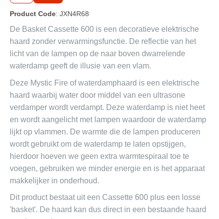
Elektr. Optimyst (waterdamp) inzet - inbouw haarden 
Product Code
: JXN4R68
2026
De Basket Cassette 600 is een decoratieve elektrische
Elektr. Optimyst (waterdamp) vrijstaande haarden 2026
haard zonder verwarmingsfunctie. De reflectie van het
Elektr. Opti-Virtual / Hologram inbouwhaarden 2026
licht van de lampen op de naar boven dwarrelende
waterdamp geeft de illusie van een vlam.
Elektr. Opti-Virtual/Hologram vrijstaande haarden 2026
Deze Mystic Fire of waterdamphaard is een elektrische
Meubelmaker
haard waarbij water door middel van een ultrasone
verdamper wordt verdampt. Deze waterdamp is niet heet
Outdoor Buiten haarden / tuinhaarden Gas 2026
en wordt aangelicht met lampen waardoor de waterdamp
REPARATIE Elektrische haarden
lijkt op vlammen. De warmte die de lampen produceren
wordt gebruikt om de waterdamp te laten opstijgen,
Onderdelen voor de bio ethanol brander van Xaralyn. 
Model 2026
hierdoor hoeven we geen extra warmtespiraal toe te
voegen, gebruiken we minder energie en is het apparaat
Onderdelen voor de Elektrische haarden en kachels met 
Optiflame vuur 2026
makkelijker in onderhoud.
Dit product bestaat uit een Cassette 600 plus een losse
Onderdelen voor de Elektrische haarden en kachels met 
een Optimyst (waterdamp) vuur 2026
'basket'. De haard kan dus direct in een bestaande haard