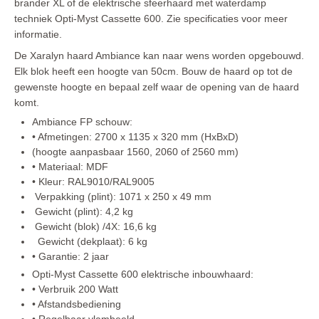
brander XL of de elektrische sfeerhaard met waterdamp
Onderdelen voor de houtkachel zoals een haardstel en 
techniek Opti-Myst Cassette 600. Zie specificaties voor meer
haardscherm of onderdelen gashaarden 2026
informatie.
SHOWROOMMODELLEN
De Xaralyn haard Ambiance kan naar wens worden opgebouwd.
Elk blok heeft een hoogte van 50cm. Bouw de haard op tot de
Hout vrijstaande kachels
gewenste hoogte en bepaal zelf waar de opening van de haard
komt.
Ambiance FP schouw:
• Afmetingen: 2700 x 1135 x 320 mm (HxBxD)
(hoogte aanpasbaar 1560, 2060 of 2560 mm)
• Materiaal: MDF
• Kleur: RAL9010/RAL9005
Verpakking (plint): 1071 x 250 x 49 mm
Gewicht (plint): 4,2 kg
Gewicht (blok) /4X: 16,6 kg
Gewicht (dekplaat): 6 kg
• Garantie: 2 jaar
Opti-Myst Cassette 600 elektrische inbouwhaard:
• Verbruik 200 Watt
• Afstandsbediening
• Regelbaar vlambeeld