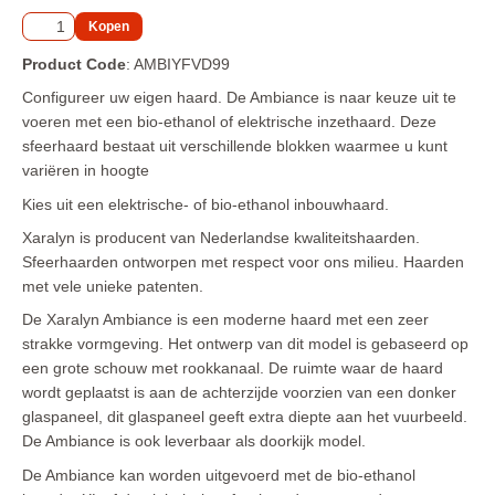
Elektr. Optimyst (waterdamp) inzet - inbouw haarden 
2026
Product Code
: AMBIYFVD99
Elektr. Optimyst (waterdamp) vrijstaande haarden 2026
Configureer uw eigen haard. De Ambiance is naar keuze uit te
Elektr. Opti-Virtual / Hologram inbouwhaarden 2026
voeren met een bio-ethanol of elektrische inzethaard. Deze
sfeerhaard bestaat uit verschillende blokken waarmee u kunt
Elektr. Opti-Virtual/Hologram vrijstaande haarden 2026
variëren in hoogte
Meubelmaker
Kies uit een elektrische- of bio-ethanol inbouwhaard.
Xaralyn is producent van Nederlandse kwaliteitshaarden.
Outdoor Buiten haarden / tuinhaarden Gas 2026
Sfeerhaarden ontworpen met respect voor ons milieu. Haarden
met vele unieke patenten.
REPARATIE Elektrische haarden
De Xaralyn Ambiance is een moderne haard met een zeer
Onderdelen voor de bio ethanol brander van Xaralyn. 
strakke vormgeving. Het ontwerp van dit model is gebaseerd op
Model 2026
een grote schouw met rookkanaal. De ruimte waar de haard
Onderdelen voor de Elektrische haarden en kachels met 
wordt geplaatst is aan de achterzijde voorzien van een donker
Optiflame vuur 2026
glaspaneel, dit glaspaneel geeft extra diepte aan het vuurbeeld.
De Ambiance is ook leverbaar als doorkijk model.
Onderdelen voor de Elektrische haarden en kachels met 
een Optimyst (waterdamp) vuur 2026
De Ambiance kan worden uitgevoerd met de bio-ethanol