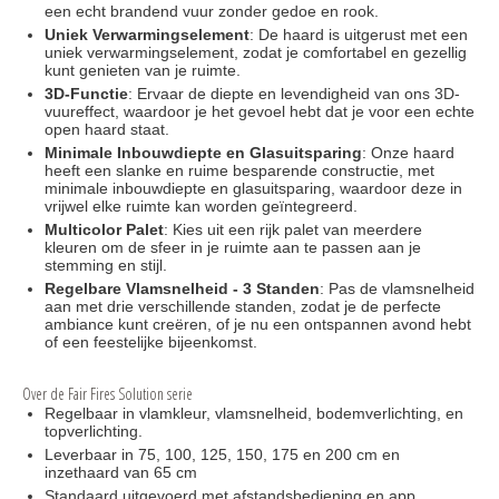
een echt brandend vuur zonder gedoe en rook.
Onderdelen voor de houtkachel zoals een haardstel en 
haardscherm of onderdelen gashaarden 2026
Uniek Verwarmingselement
: De haard is uitgerust met een
uniek verwarmingselement, zodat je comfortabel en gezellig
kunt genieten van je ruimte.
SHOWROOMMODELLEN
3D-Functie
: Ervaar de diepte en levendigheid van ons 3D-
vuureffect, waardoor je het gevoel hebt dat je voor een echte
Hout vrijstaande kachels
open haard staat.
Minimale
Inbouwdiepte en Glasuitsparing
: Onze haard
heeft een slanke en ruime besparende constructie, met
minimale inbouwdiepte en glasuitsparing, waardoor deze in
vrijwel elke ruimte kan worden geïntegreerd.
Multicolor Palet
: Kies uit een rijk palet van meerdere
kleuren om de sfeer in je ruimte aan te passen aan je
stemming en stijl.
Regelbare Vlamsnelheid - 3 Standen
: Pas de vlamsnelheid
aan met drie verschillende standen, zodat je de perfecte
ambiance kunt creëren, of je nu een ontspannen avond hebt
of een feestelijke bijeenkomst.
Over de Fair Fires Solution serie
Regelbaar in vlamkleur, vlamsnelheid, bodemverlichting, en
topverlichting.
Leverbaar in 75, 100, 125, 150, 175 en 200 cm en
inzethaard van 65 cm
Standaard uitgevoerd met afstandsbediening en app