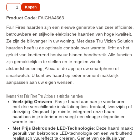
Elektr. Optimyst (waterdamp) inzet - inbouw haarden 
2026
Product Code
: FAIGHA4663
Elektr. Optimyst (waterdamp) vrijstaande haarden 2026
Fair Fires haarden zijn een nieuwe generatie van zeer efficiënte,
Elektr. Opti-Virtual / Hologram inbouwhaarden 2026
betrouwbare en stijlvolle elektrische haarden van hoge kwaliteit.
Ze zijn de blikvanger in uw woning. Met deze Tru Vizion Solution
Elektr. Opti-Virtual/Hologram vrijstaande haarden 2026
haarden heeft u de optimale controle over warmte, licht en het
geluid van knetterend houtvuur binnen handbereik. Alle functies
Meubelmaker
zijn gemakkelijk in te stellen en te regelen via de
afstandsbediening, Alexa of de app op uw smartphone of
Outdoor Buiten haarden / tuinhaarden Gas 2026
smartwatch. U kunt uw haard op ieder moment makkelijk
REPARATIE Elektrische haarden
aanpassen aan uw eigen wensen.
Onderdelen voor de bio ethanol brander van Xaralyn. 
Kenmerken Fair Fires Tru Vizion elektrische haarden
Model 2026
Veelzijdig Ontwerp
: Pas je haard aan aan je voorkeuren
met drie verschillende installatieopties: frontaal, tweezijdig of
Onderdelen voor de Elektrische haarden en kachels met 
driezijdig. Ongeacht je ruimte, integreert onze haard
Optiflame vuur 2026
naadloos in je interieur en voegt een vleugje elegantie en
warmte toe.
Onderdelen voor de Elektrische haarden en kachels met 
Met Prijs Bekroonde LED-Technologie
: Deze haard maakt
een Optimyst (waterdamp) vuur 2026
gebruik van bekroonde LED-technologie om een verbluffend
realistisch vuureffect te creëren. Geniet van de illusie van