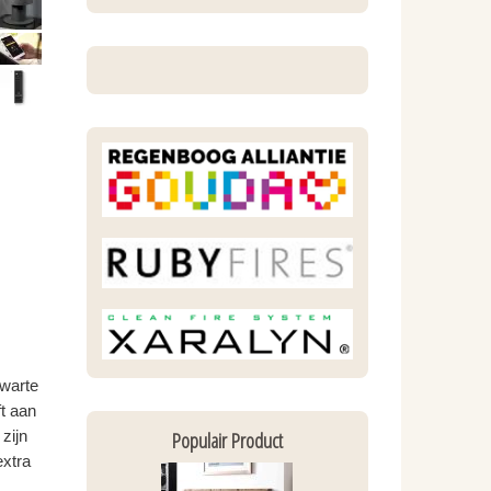
zwarte
ft aan
Populair Product
zijn
extra