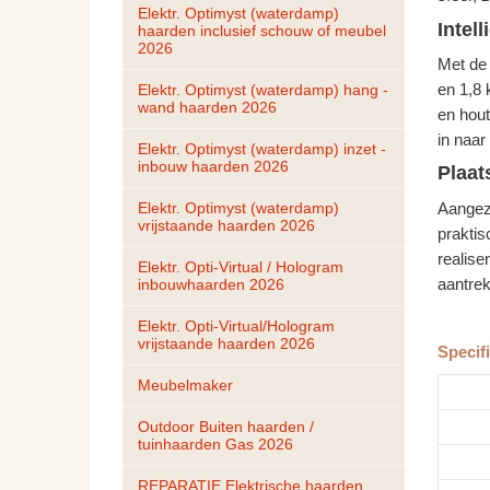
Elektr. Optimyst (waterdamp) 
Intel
haarden inclusief schouw of meubel 
2026
Met de 
en 1,8
Elektr. Optimyst (waterdamp) hang - 
wand haarden 2026
en hout
in naar
Elektr. Optimyst (waterdamp) inzet - 
inbouw haarden 2026
Plaat
Elektr. Optimyst (waterdamp) 
Aangezi
vrijstaande haarden 2026
praktis
realise
Elektr. Opti-Virtual / Hologram 
aantrek
inbouwhaarden 2026
Elektr. Opti-Virtual/Hologram 
vrijstaande haarden 2026
Specifi
Meubelmaker
Outdoor Buiten haarden / 
tuinhaarden Gas 2026
REPARATIE Elektrische haarden