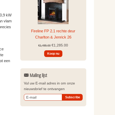
 0,9 kW
an vlam
precies
Fireline FP 2.1 rechte deur
Charlton & Jenrick 26
€1,285.00
€1,485.00
nce
te
ot een
Mailing lijst
Vul uw E-mail adres in om onze
nieuwsbrief te ontvangen