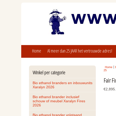
Home
Al meer dan 25 JAAR het vertrouwde adres!
Home
25
Winkel per categorie
Fair F
Bio ethanol branders en inbouwunits 
Xaralyn 2026
€2,895
Bio ethanol brander inclusief 
schouw of meubel Xaralyn Fires 
2026
Bio ethanol brander vrijstaand, 