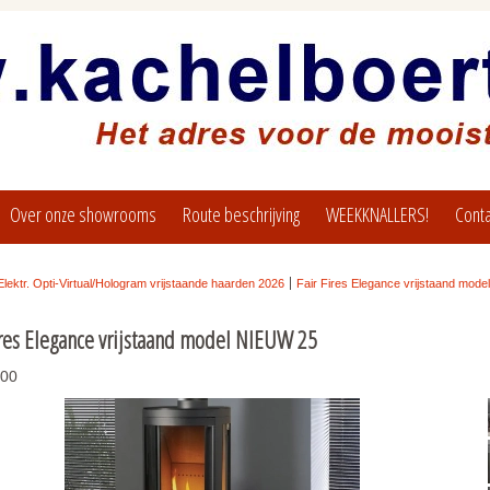
Over onze showrooms
Route beschrijving
WEEKKNALLERS!
Conta
Elektr. Opti-Virtual/Hologram vrijstaande haarden 2026
Fair Fires Elegance vrijstaand mod
ires Elegance vrijstaand model NIEUW 25
.00