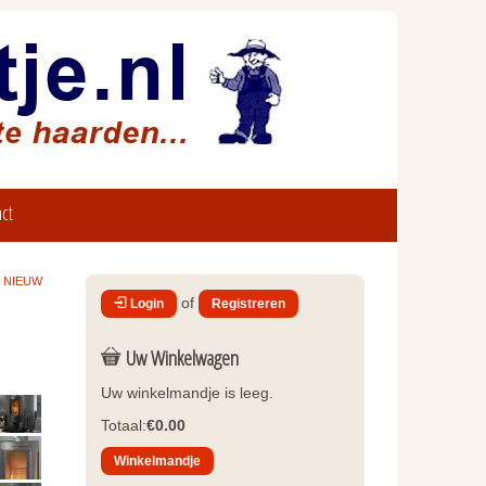
ct
el NIEUW
of
Login
Registreren
Uw Winkelwagen
Uw winkelmandje is leeg.
Totaal:
€0.00
Winkelmandje