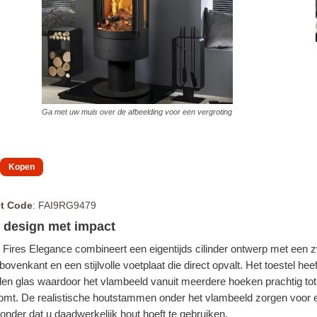
Ga met uw muis over de afbeelding voor een vergroting
t Code
: FAI9RG9479
 design met impact
 Fires Elegance combineert een eigentijds cilinder ontwerp met een 
bovenkant en een stijlvolle voetplaat die direct opvalt. Het toestel hee
jden glas waardoor het vlambeeld vanuit meerdere hoeken prachtig tot 
omt. De realistische houtstammen onder het vlambeeld zorgen voor 
zonder dat u daadwerkelijk hout hoeft te gebruiken.