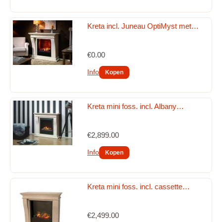
Onderdelen voor de houtkachel zoals een haardstel en 
haardscherm of onderdelen gashaarden 2026
Kreta incl. Juneau OptiMyst met…
SHOWROOMMODELLEN
Hout vrijstaande kachels
€0.00
Info
Kreta mini foss. incl. Albany…
€2,899.00
Info
Kreta mini foss. incl. cassette…
€2,499.00