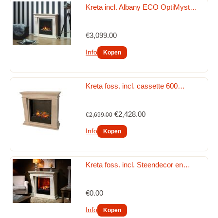
Kreta incl. Albany ECO OptiMyst…
Elektr. Optimyst (waterdamp) inzet - inbouw haarden 
2026
Elektr. Optimyst (waterdamp) vrijstaande haarden 2026
€3,099.00
Info
Elektr. Opti-Virtual / Hologram inbouwhaarden 2026
Elektr. Opti-Virtual/Hologram vrijstaande haarden 2026
Kreta foss. incl. cassette 600…
Meubelmaker
Outdoor Buiten haarden / tuinhaarden Gas 2026
€2,428.00
€2,699.00
REPARATIE Elektrische haarden
Info
Onderdelen voor de bio ethanol brander van Xaralyn. 
Model 2026
Kreta foss. incl. Steendecor en…
Onderdelen voor de Elektrische haarden en kachels met 
Optiflame vuur 2026
€0.00
Onderdelen voor de Elektrische haarden en kachels met 
een Optimyst (waterdamp) vuur 2026
Info