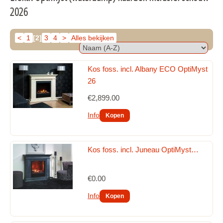
Bio-ethanol schouw meubel en bio ethanolbranders 2026
2026
Elektr. Optiflame (geen waterdamp) haarden inclusief 
schouw 2026
<
1
[2]
3
4
>
Alles bekijken
Elektr. Optiflame (geen waterdamp) hang - wand haarden 
2026
Kos foss. incl. Albany ECO OptiMyst
Elektr. Optiflame (geen waterdamp) inzet-inbouwhaarden 
26
2026
€2,899.00
Elektr. Optiflame (geen waterdamp) vrijstaande haarden 
2026
Info
Elektr. Optimyst (waterdamp) E-MatriX waterdamp 
inbouwhaarden Faber 2026
Kos foss. incl. Juneau OptiMyst…
Elektr. Optimyst (waterdamp) haarden inclusief schouw 
2026
€0.00
Elektr. Optimyst (waterdamp) haarden inclusief schouw of 
meubel 2026
Info
Elektr. Optimyst (waterdamp) hang - wand haarden 2026