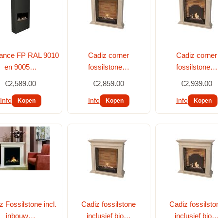
ance FP RAL 9010
Cadiz corner
Cadiz corner
en 9005…
fossilstone…
fossilstone…
€2,589.00
€2,859.00
€2,939.00
Info
Info
Info
z Fossilstone incl.
Cadiz fossilstone
Cadiz fossilsto
inbouw…
inclusief bio…
inclusief bio