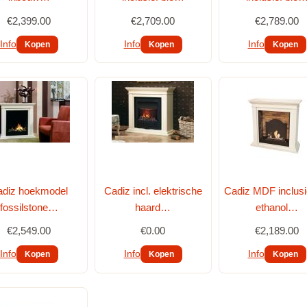
€2,399.00
€2,709.00
€2,789.00
Info
Info
Info
adiz hoekmodel
Cadiz incl. elektrische
Cadiz MDF inclusie
fossilstone…
haard…
ethanol…
€2,549.00
€0.00
€2,189.00
Info
Info
Info