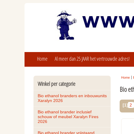
Home
Al meer dan 25 JAAR het vertrouwde adres!
Home
Winkel per categorie
Bio et
Bio ethanol branders en inbouwunits 
Xaralyn 2026
[1]
2
Bio ethanol brander inclusief 
schouw of meubel Xaralyn Fires 
2026
Bio ethanol brander vrijstaand, 