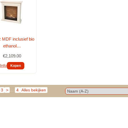
 MDF inclusief bio
ethanol…
€2,109.00
Info
3
>
…
4
Alles bekijken